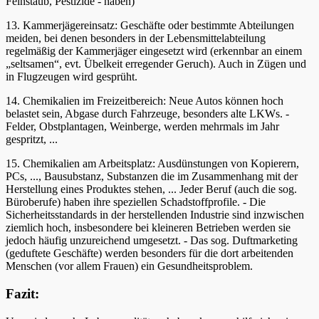
Feinstaub, Pestizide - haben)
13. Kammerjägereinsatz: Geschäfte oder bestimmte Abteilungen
meiden, bei denen besonders in der Lebensmittelabteilung
regelmäßig der Kammerjäger eingesetzt wird (erkennbar an einem
„seltsamen“, evt. Übelkeit erregender Geruch). Auch in Zügen und
in Flugzeugen wird gesprüht.
14. Chemikalien im Freizeitbereich: Neue Autos können hoch
belastet sein, Abgase durch Fahrzeuge, besonders alte LKWs. -
Felder, Obstplantagen, Weinberge, werden mehrmals im Jahr
gespritzt, ...
15. Chemikalien am Arbeitsplatz: Ausdünstungen von Kopierern,
PCs, ..., Bausubstanz, Substanzen die im Zusammenhang mit der
Herstellung eines Produktes stehen, ... Jeder Beruf (auch die sog.
Büroberufe) haben ihre speziellen Schadstoffprofile. - Die
Sicherheitsstandards in der herstellenden Industrie sind inzwischen
ziemlich hoch, insbesondere bei kleineren Betrieben werden sie
jedoch häufig unzureichend umgesetzt. - Das sog. Duftmarketing
(geduftete Geschäfte) werden besonders für die dort arbeitenden
Menschen (vor allem Frauen) ein Gesundheitsproblem.
Fazit: