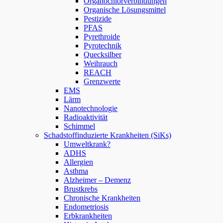
Organochlorverbindungen
Organische Lösungsmittel
Pestizide
PFAS
Pyrethroide
Pyrotechnik
Quecksilber
Weihrauch
REACH
Grenzwerte
EMS
Lärm
Nanotechnologie
Radioaktivität
Schimmel
Schadstoffinduzierte Krankheiten (SiKs)
Umweltkrank?
ADHS
Allergien
Asthma
Alzheimer – Demenz
Brustkrebs
Chronische Krankheiten
Endometriosis
Erbkrankheiten