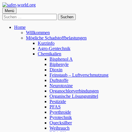
Springe
zum
Primäres
Menü
safer-world.org
Informationen über Zusammenhänge zwischen Umwelt und
Inhalt
Suchen
Menü
Gesundheit
nach:
Home
Willkommen
Mögliche Schadstoffbelastungen
Kurzinfo
Agro-Gentechnik
Chemikalien
Bisphenol A
Biphenyle
Dioxin
Feinstaub – Luftverschmutzung
Duftstoffe
Neurotoxine
Organochlorverbindungen
Organische Lösungsmittel
Pestizide
PFAS
Pyrethroide
Pyrotechnik
Quecksilber
Weihrauch