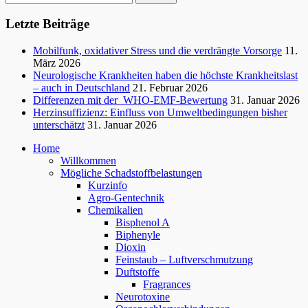
nach:
Seitenleiste
Letzte Beiträge
Mobilfunk, oxidativer Stress und die verdrängte Vorsorge
11.
März 2026
Neurologische Krankheiten haben die höchste Krankheitslast
– auch in Deutschland
21. Februar 2026
Differenzen mit der WHO-EMF-Bewertung
31. Januar 2026
Herzinsuffizienz: Einfluss von Umweltbedingungen bisher
unterschätzt
31. Januar 2026
Home
Willkommen
Mögliche Schadstoffbelastungen
Kurzinfo
Agro-Gentechnik
Chemikalien
Bisphenol A
Biphenyle
Dioxin
Feinstaub – Luftverschmutzung
Duftstoffe
Fragrances
Neurotoxine