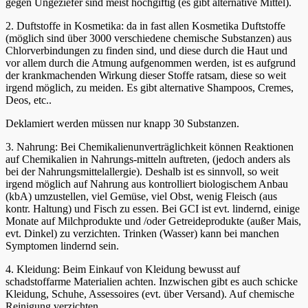
gegen Ungeziefer sind meist hochgiftig (es gibt alternative Mittel).
2. Duftstoffe in Kosmetika: da in fast allen Kosmetika Duftstoffe
(möglich sind über 3000 verschiedene chemische Substanzen) aus
Chlorverbindungen zu finden sind, und diese durch die Haut und
vor allem durch die Atmung aufgenommen werden, ist es aufgrund
der krankmachenden Wirkung dieser Stoffe ratsam, diese so weit
irgend möglich, zu meiden. Es gibt alternative Shampoos, Cremes,
Deos, etc..
Deklamiert werden müssen nur knapp 30 Substanzen.
3. Nahrung: Bei Chemikalienunverträglichkeit können Reaktionen
auf Chemikalien in Nahrungs-mitteln auftreten, (jedoch anders als
bei der Nahrungsmittelallergie). Deshalb ist es sinnvoll, so weit
irgend möglich auf Nahrung aus kontrolliert biologischem Anbau
(kbA) umzustellen, viel Gemüse, viel Obst, wenig Fleisch (aus
kontr. Haltung) und Fisch zu essen. Bei GCI ist evt. lindernd, einige
Monate auf Milchprodukte und /oder Getreideprodukte (außer Mais,
evt. Dinkel) zu verzichten. Trinken (Wasser) kann bei manchen
Symptomen lindernd sein.
4. Kleidung: Beim Einkauf von Kleidung bewusst auf
schadstoffarme Materialien achten. Inzwischen gibt es auch schicke
Kleidung, Schuhe, Assessoires (evt. über Versand). Auf chemische
Reinigung verzichten.