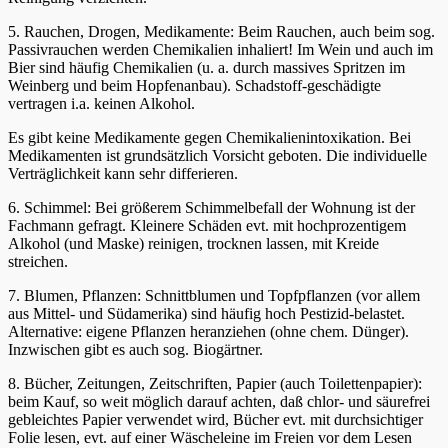
5. Rauchen, Drogen, Medikamente: Beim Rauchen, auch beim sog.
Passivrauchen werden Chemikalien inhaliert! Im Wein und auch im
Bier sind häufig Chemikalien (u. a. durch massives Spritzen im
Weinberg und beim Hopfenanbau). Schadstoff-geschädigte
vertragen i.a. keinen Alkohol.
Es gibt keine Medikamente gegen Chemikalienintoxikation. Bei
Medikamenten ist grundsätzlich Vorsicht geboten. Die individuelle
Verträglichkeit kann sehr differieren.
6. Schimmel: Bei größerem Schimmelbefall der Wohnung ist der
Fachmann gefragt. Kleinere Schäden evt. mit hochprozentigem
Alkohol (und Maske) reinigen, trocknen lassen, mit Kreide
streichen.
7. Blumen, Pflanzen: Schnittblumen und Topfpflanzen (vor allem
aus Mittel- und Südamerika) sind häufig hoch Pestizid-belastet.
Alternative: eigene Pflanzen heranziehen (ohne chem. Dünger).
Inzwischen gibt es auch sog. Biogärtner.
8. Bücher, Zeitungen, Zeitschriften, Papier (auch Toilettenpapier):
beim Kauf, so weit möglich darauf achten, daß chlor- und säurefrei
gebleichtes Papier verwendet wird, Bücher evt. mit durchsichtiger
Folie lesen, evt. auf einer Wäscheleine im Freien vor dem Lesen