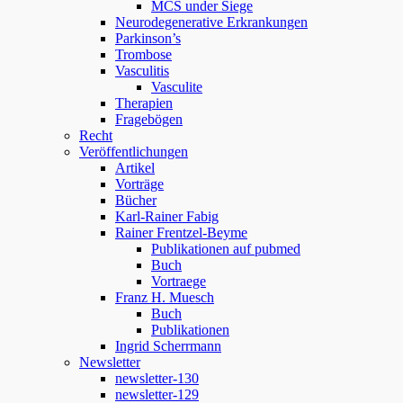
MCS under Siege
Neurodegenerative Erkrankungen
Parkinson’s
Trombose
Vasculitis
Vasculite
Therapien
Fragebögen
Recht
Veröffentlichungen
Artikel
Vorträge
Bücher
Karl-Rainer Fabig
Rainer Frentzel-Beyme
Publikationen auf pubmed
Buch
Vortraege
Franz H. Muesch
Buch
Publikationen
Ingrid Scherrmann
Newsletter
newsletter-130
newsletter-129