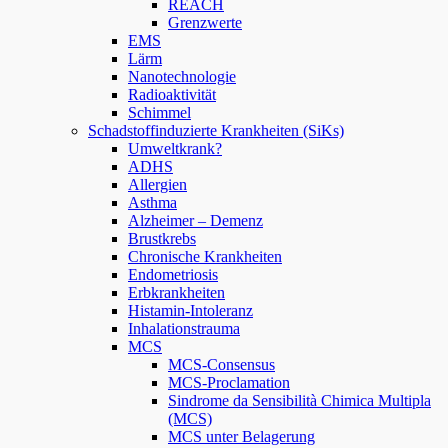
REACH
Grenzwerte
EMS
Lärm
Nanotechnologie
Radioaktivität
Schimmel
Schadstoffinduzierte Krankheiten (SiKs)
Umweltkrank?
ADHS
Allergien
Asthma
Alzheimer – Demenz
Brustkrebs
Chronische Krankheiten
Endometriosis
Erbkrankheiten
Histamin-Intoleranz
Inhalationstrauma
MCS
MCS-Consensus
MCS-Proclamation
Sindrome da Sensibilità Chimica Multipla
(MCS)
MCS unter Belagerung