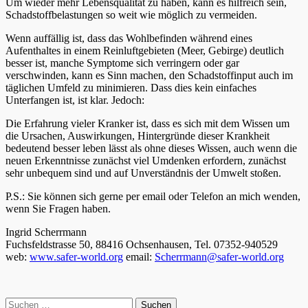
Um wieder mehr Lebensqualität zu haben, kann es hilfreich sein,
Schadstoffbelastungen so weit wie möglich zu vermeiden.
Wenn auffällig ist, dass das Wohlbefinden während eines
Aufenthaltes in einem Reinluftgebieten (Meer, Gebirge) deutlich
besser ist, manche Symptome sich verringern oder gar
verschwinden, kann es Sinn machen, den Schadstoffinput auch im
täglichen Umfeld zu minimieren. Dass dies kein einfaches
Unterfangen ist, ist klar. Jedoch:
Die Erfahrung vieler Kranker ist, dass es sich mit dem Wissen um
die Ursachen, Auswirkungen, Hintergründe dieser Krankheit
bedeutend besser leben lässt als ohne dieses Wissen, auch wenn die
neuen Erkenntnisse zunächst viel Umdenken erfordern, zunächst
sehr unbequem sind und auf Unverständnis der Umwelt stoßen.
P.S.: Sie können sich gerne per email oder Telefon an mich wenden,
wenn Sie Fragen haben.
Ingrid Scherrmann
Fuchsfeldstrasse 50, 88416 Ochsenhausen, Tel. 07352-940529
web:
www.safer-world.org
email:
Scherrmann@safer-world.org
Haupt-
Suchen