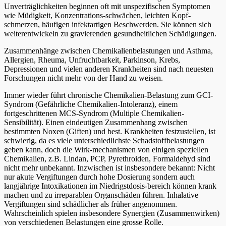
Unverträglichkeiten beginnen oft mit unspezifischen Symptomen
wie Müdigkeit, Konzentrations-schwächen, leichten Kopf-
schmerzen, häufigen infektartigen Beschwerden. Sie können sich
weiterentwickeln zu gravierenden gesundheitlichen Schädigungen.
Zusammenhänge zwischen Chemikalienbelastungen und Asthma,
Allergien, Rheuma, Unfruchtbarkeit, Parkinson, Krebs,
Depressionen und vielen anderen Krankheiten sind nach neuesten
Forschungen nicht mehr von der Hand zu weisen.
Immer wieder führt chronische Chemikalien-Belastung zum GCI-
Syndrom (Gefährliche Chemikalien-Intoleranz), einem
fortgeschrittenen MCS-Syndrom (Multiple Chemikalien-
Sensibilität). Einen eindeutigen Zusammenhang zwischen
bestimmten Noxen (Giften) und best. Krankheiten festzustellen, ist
schwierig, da es viele unterschiedlichste Schadstoffbelastungen
geben kann, doch die Wirk-mechanismen von einigen speziellen
Chemikalien, z.B. Lindan, PCP, Pyrethroiden, Formaldehyd sind
nicht mehr unbekannt. Inzwischen ist insbesondere bekannt: Nicht
nur akute Vergiftungen durch hohe Dosierung sondern auch
langjährige Intoxikationen im Niedrigstdosis-bereich können krank
machen und zu irreparablen Organschäden führen. Inhalative
Vergiftungen sind schädlicher als früher angenommen.
Wahrscheinlich spielen insbesondere Synergien (Zusammenwirken)
von verschiedenen Belastungen eine grosse Rolle.