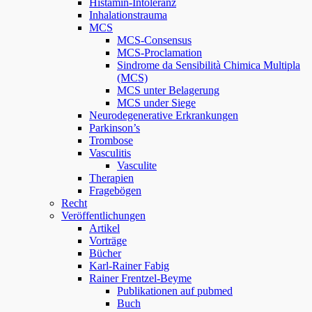
Histamin-Intoleranz
Inhalationstrauma
MCS
MCS-Consensus
MCS-Proclamation
Sindrome da Sensibilità Chimica Multipla
(MCS)
MCS unter Belagerung
MCS under Siege
Neurodegenerative Erkrankungen
Parkinson’s
Trombose
Vasculitis
Vasculite
Therapien
Fragebögen
Recht
Veröffentlichungen
Artikel
Vorträge
Bücher
Karl-Rainer Fabig
Rainer Frentzel-Beyme
Publikationen auf pubmed
Buch