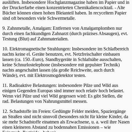
auslüften. Insbesondere Hochglanzmagazine haben im Papier und in
der Druckerfarbe einen konzentrierten Chemikaliencocktail. - Alte
Bücher können einen hohen Bleianteil haben. In recyceltem Papier
sind oft besonders viele Schwermetalle.
9. Zahnmetalle, Amalgam: Entfernen von Amalgamplomben nur
durch einen fachkundigen Zahnarzt (durch präzises Absaugen), evt.
Testung (Blut) auf Zahnmaterialien.
10. Elektromagnetische Strahlungen: Insbesondere im Schlafbereich
nachts keine el. Geräte benutzen, evt. Netzfreischalter einbauen
lassen (ca. 150.-Euro), Standbygeräte in Schlafnähe ausschalten,
keine Schnurlostelephone (insbesondere mit gepulster Technik)
nachts angeschaltet lassen (da große Reichweite, auch durch
Wände), evt. mit Elektrosmogdetektor testen.
11. Radioaktive Belastungen: insbesondere Pilze und Wild aus
einigen Gegenden Europas sind immer noch relativ hoch belastet.
Wenn viel Pilze und viel Wild gegessen wird: Es gibt Stellen, die
rad. Belastungen von Nahrungsmittel messen.
12. Schadstoffe im Freien: Gedüngte Felder meiden, Spaziergänge
an Straßen sind nicht sinnvoll (besonders nicht für kleine Kinder, da
sie mehr Schadstoffe einatmen als Erwachsene, u. a. weil ihre Nasen
einen kleineren Abstand zu bodennahen Emissionen – wie