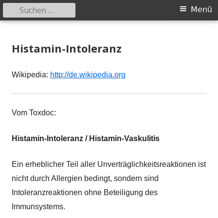
Suchen
Primäres
Menü
nach:
Menü
Springe
safer-world.org
Informationen über Zusammenhänge zwischen Umwelt und
zum
Histamin-Intoleranz
Gesundheit
Inhalt
Wikipedia:
http://de.wikipedia.org
Vom Toxdoc:
Histamin-Intoleranz / Histamin-Vaskulitis
Ein erheblicher Teil aller Unverträglichkeitsreaktionen ist
nicht durch Allergien bedingt, sondern sind
Intoleranzreaktionen ohne Beteiligung des
Immunsystems.