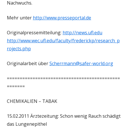
Nachwuchs.
Mehr unter
http://www.presseportal.de
Originalpressemitteilung:
http://news.ufl.edu
http://www.wec.ufl.edu/faculty/frederickp/research_p
rojects.php
Originalarbeit über
Scherrmann@safer-world.org
============================================
=======
CHEMIKALIEN – TABAK
15.02.2011 Ärztezeitung: Schon wenig Rauch schädigt
das Lungenepithel