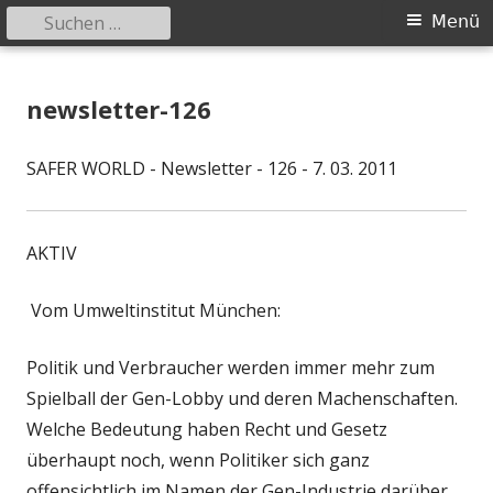
Suchen
Primäres
Menü
nach:
Menü
Springe
safer-world.org
Informationen über Zusammenhänge zwischen Umwelt und
zum
newsletter-126
Gesundheit
Inhalt
SAFER WORLD - Newsletter - 126 - 7. 03. 2011
AKTIV
Vom Umweltinstitut München:
Politik und Verbraucher werden immer mehr zum
Spielball der Gen-Lobby und deren Machenschaften.
Welche Bedeutung haben Recht und Gesetz
überhaupt noch, wenn Politiker sich ganz
offensichtlich im Namen der Gen-Industrie darüber