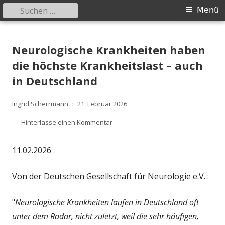
Suchen
Primäres
Menü
nach:
Menü
Springe
safer-world.org
Informationen über Zusammenhänge zwischen Umwelt und
zum
Neurologische Krankheiten haben
Gesundheit
Inhalt
die höchste Krankheitslast – auch
in Deutschland
Autor
Veröffentlicht
Ingrid Scherrmann
21. Februar 2026
am
zu Neurologische Krankheiten haben 
Hinterlasse einen Kommentar
11.02.2026
Von der Deutschen Gesellschaft für Neurologie e.V. :
"
Neurologische Krankheiten laufen in Deutschland oft
unter dem Radar, nicht zuletzt, weil die sehr häufigen,