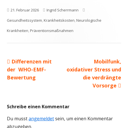
Veröffentlicht
Autor
Schlagwörter
21. Februar 2026
Ingrid Scherrmann
am
Gesundheitssystem
,
Krankheitskosten
,
Neurologische
Krankheiten
,
Präventionsmaßnahmen
Vorheriger
Nächster
Differenzen mit
Mobilfunk,
Beitragsnavigation
Beitrag:
Beitrag
der WHO-EMF-
oxidativer Stress und
Bewertung
die verdrängte
Vorsorge
Schreibe einen Kommentar
Du musst
angemeldet
sein, um einen Kommentar
abzugeben.