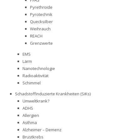
PFAS
Pyrethroide
Pyrotechnik
Quecksilber
Weihrauch
REACH
Grenzwerte
EMS
Lärm
Nanotechnologie
Radioaktivität
Schimmel
Schadstoffinduzierte Krankheiten (SiKs)
Umweltkrank?
ADHS
Allergien
Asthma
Alzheimer – Demenz
Brustkrebs