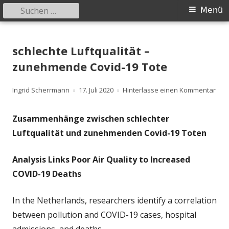
Suchen
Primäres
Menü
nach:
Menü
Springe
safer-world.org
Informationen über Zusammenhänge zwischen Umwelt und
zum
schlechte Luftqualität –
Gesundheit
Inhalt
zunehmende Covid-19 Tote
Autor
Veröffentlicht
zu s
Ingrid Scherrmann
17. Juli 2020
Hinterlasse einen Kommentar
am
Zusammenhänge zwischen schlechter
Luftqualität und zunehmenden Covid-19 Toten
Analysis Links Poor Air Quality to Increased
COVID-19 Deaths
In the Netherlands, researchers identify a correlation
between pollution and COVID-19 cases, hospital