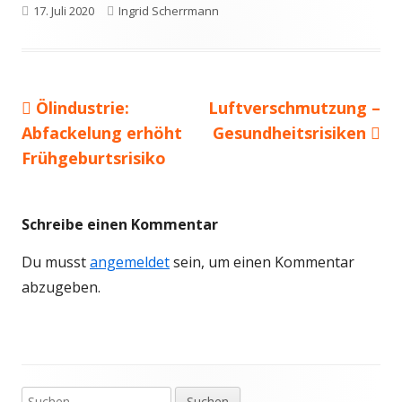
Veröffentlicht
Autor
17. Juli 2020
Ingrid Scherrmann
am
Vorheriger
Nächster
Ölindustrie:
Luftverschmutzung –
Beitragsnavigation
Beitrag:
Beitrag
Abfackelung erhöht
Gesundheitsrisiken
Frühgeburtsrisiko
Schreibe einen Kommentar
Du musst
angemeldet
sein, um einen Kommentar
abzugeben.
Suchen