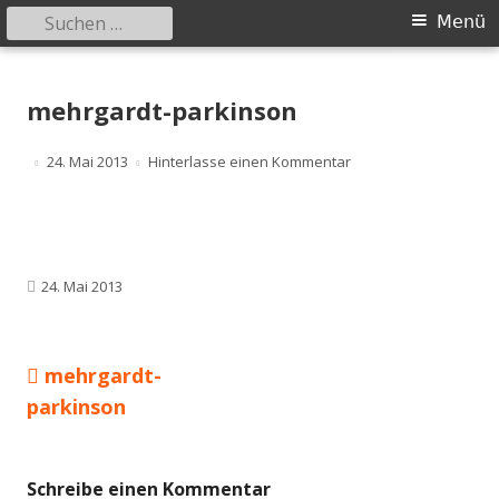
Suchen
Primäres
Menü
nach:
Menü
Springe
safer-world.org
Informationen über Zusammenhänge zwischen Umwelt und
zum
mehrgardt-parkinson
Gesundheit
Inhalt
Veröffentlicht
zu mehrgardt-parkin
24. Mai 2013
Hinterlasse einen Kommentar
am
Veröffentlicht
24. Mai 2013
am
Vorheriger
mehrgardt-
Beitragsnavigation
Beitrag:
parkinson
Schreibe einen Kommentar