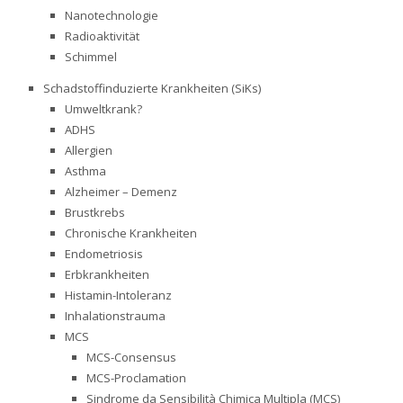
Nanotechnologie
Radioaktivität
Schimmel
Schadstoffinduzierte Krankheiten (SiKs)
Umweltkrank?
ADHS
Allergien
Asthma
Alzheimer – Demenz
Brustkrebs
Chronische Krankheiten
Endometriosis
Erbkrankheiten
Histamin-Intoleranz
Inhalationstrauma
MCS
MCS-Consensus
MCS-Proclamation
Sindrome da Sensibilità Chimica Multipla (MCS)