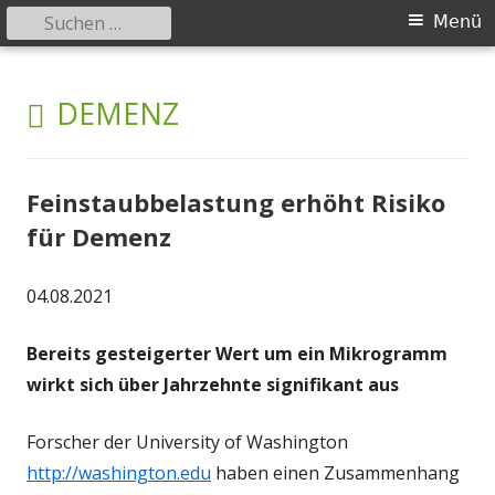
Suchen
Primäres
Menü
nach:
Menü
Springe
safer-world.org
Informationen über Zusammenhänge zwischen Umwelt und
zum
SCHLAGWORT:
DEMENZ
Gesundheit
Inhalt
Feinstaubbelastung erhöht Risiko
für Demenz
04.08.2021
Bereits gesteigerter Wert um ein Mikrogramm
wirkt sich über Jahrzehnte signifikant aus
Forscher der University of Washington
http://washington.edu
haben einen Zusammenhang