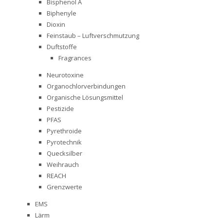
Bisphenol A
Biphenyle
Dioxin
Feinstaub – Luftverschmutzung
Duftstoffe
Fragrances
Neurotoxine
Organochlorverbindungen
Organische Lösungsmittel
Pestizide
PFAS
Pyrethroide
Pyrotechnik
Quecksilber
Weihrauch
REACH
Grenzwerte
EMS
Lärm