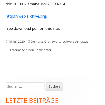
doi:10.1001/jamaneurol.2019.4914
https://web.archive.org/
free download pdf on this site.
Veröffentlicht
Schlagwörter
15. Juli 2020
Demenz
,
Grenzwerte
,
Luftverschmutzug
am
zu Luftverschmutzung fördert Demenz
Hinterlasse einen Kommentar
Suchen
Haupt-
nach:
Seitenleiste
LETZTE BEITRÄGE