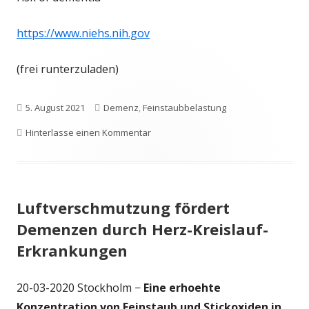
https://www.niehs.nih.gov
(frei runterzuladen)
Veröffentlicht
Schlagwörter
5. August 2021
Demenz
,
Feinstaubbelastung
am
zu Feinstaubbelastung erhöht Risiko
Hinterlasse einen Kommentar
Luftverschmutzung fördert
Demenzen durch Herz-Kreis­lauf-
Erkrankungen
20-03-2020 Stockholm −
Eine erhoehte
Konzentration von Feinstaub und Stickoxiden in