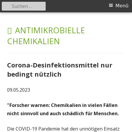
Suchen
Primäres
Menü
nach:
Menü
Springe
safer-world.org
Informationen über Zusammenhänge zwischen Umwelt und
zum
SCHLAGWORT:
ANTIMIKROBIELLE
Gesundheit
Inhalt
CHEMIKALIEN
Corona-Desinfektionsmittel nur
bedingt nützlich
09.05.2023
"Forscher warnen: Chemikalien in vielen Fällen
nicht sinnvoll und auch schädlich für Menschen.
Die COVID-19 Pandemie hat den unnötigen Einsatz