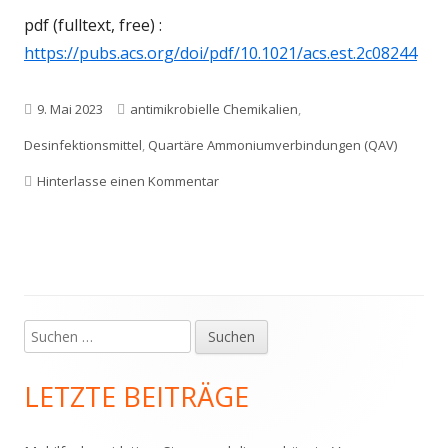
pdf (fulltext, free) :
https://pubs.acs.org/doi/pdf/10.1021/acs.est.2c08244
Veröffentlicht
Schlagwörter
9. Mai 2023
antimikrobielle Chemikalien
,
am
Desinfektionsmittel
,
Quartäre Ammoniumverbindungen (QAV)
zu Corona-Desinfektionsmittel nur bed
Hinterlasse einen Kommentar
Suchen
Haupt-
nach:
Seitenleiste
LETZTE BEITRÄGE