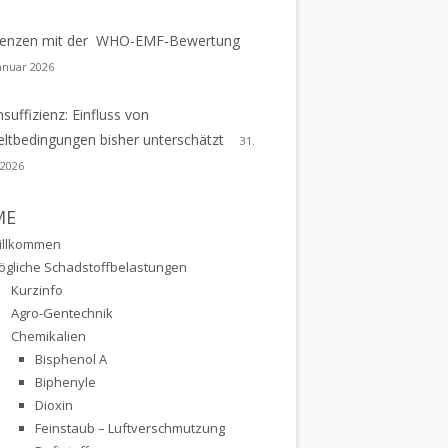
erenzen mit der WHO-EMF-Bewertung
Januar 2026
nsuffizienz: Einfluss von
tbedingungen bisher unterschätzt
31.
 2026
ME
illkommen
ögliche Schadstoffbelastungen
Kurzinfo
Agro-Gentechnik
Chemikalien
Bisphenol A
Biphenyle
Dioxin
Feinstaub – Luftverschmutzung