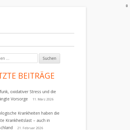
en
upt-
tenleiste
TZTE BEITRÄGE
funk, oxidativer Stress und die
ängte Vorsorge
11. März 2026
logische Krankheiten haben die
te Krankheitslast – auch in
schland
21. Februar 2026