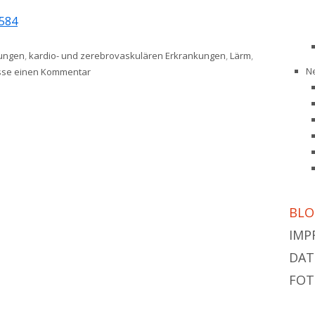
584
kungen
,
kardio- und zerebrovaskulären Erkrankungen
,
Lärm
,
zu Verkehrslärm, ein neuer Risikofaktor für Herz-Kr
N
asse einen Kommentar
BLO
IMP
DAT
FOT