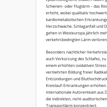
TR
Schienen- oder Fluglärm – das Ris
VA
erhöht, wobei qualitativ hochwert
kardiometabolischen Erkrankung
TH
Herzschwäche, Schlaganfall und 
FR
gehen in Westeuropa jährlich meh
verkehrsbedingten Lärm verloren
Besonders nächtlicher Verkehrslä
auch Verkürzung des Schlafes, z
einem erhöhten oxidativen Stress
vermehrten Bildung freier Radika
Entzündungen und Bluthochdruck 
Kreislauf-Erkrankungen erhöhen. I
internationale Autorenteam aus 
die indirekten, nicht-auditorisch
Transportlärm konzentriert.