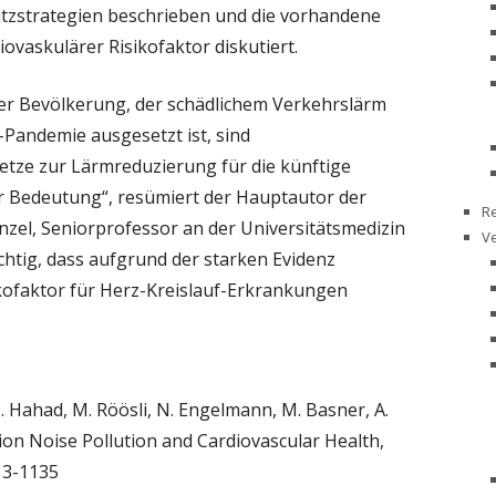
tzstrategien beschrieben und die vorhandene
vaskulärer Risikofaktor diskutiert.
er Bevölkerung, der schädlichem Verkehrslärm
Pandemie ausgesetzt ist, sind
ze zur Lärmreduzierung für die künftige
r Bedeutung“, resümiert der Hauptautor der
R
nzel, Seniorprofessor an der Universitätsmedizin
V
ichtig, dass aufgrund der starken Evidenz
ikofaktor für Herz-Kreislauf-Erkrankungen
O. Hahad, M. Röösli, N. Engelmann, M. Basner, A.
on Noise Pollution and Cardiovascular Health,
13-1135