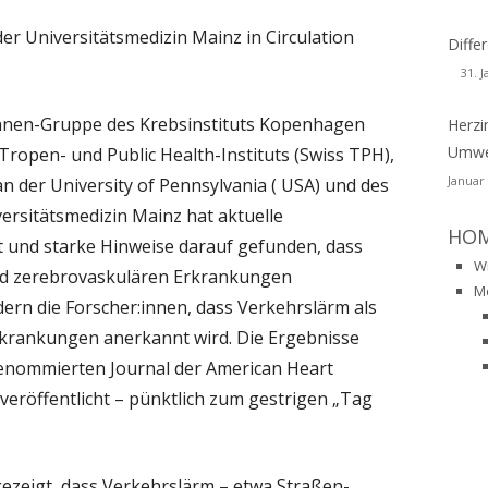
ZHEIMER – DEMENZ
DIOAKTIVITÄT
DUFTSTOFFE
er Universitätsmedizin Mainz in Circulation
CHER
WSLETTER-129
Diff
USTKREBS
HIMMEL
NEUROTOXINE
31. 
RL-RAINER FABIG
WSLETTER-128
RONISCHE KRANKHEITEN
ORGANOCHLORVERBINDUNGEN
innen-Gruppe des Krebsinstituts Kopenhagen
Herzi
INER FRENTZEL-BEYME
WSLETTER-127
PUBLIKATIONEN AUF PUBMED
DOMETRIOSIS
Umwel
ropen- und Public Health-Instituts (Swiss TPH),
ORGANISCHE LÖSUNGSMITTEL
ANZ H. MUESCH
WSLETTER-126
BUCH
BUCH
Januar
n der University of Pennsylvania ( USA) und des
BKRANKHEITEN
PESTIZIDE
ersitätsmedizin Mainz hat aktuelle
GRID SCHERRMANN
CHIV-NEWSLETTER ALS PDF-DATEIEN
VORTRAEGE
PUBLIKATIONEN
HO
STAMIN-INTOLERANZ
t und starke Hinweise darauf gefunden, dass
N 2001-2013
PFAS
W
nd zerebrovaskulären Erkrankungen
HALATIONSTRAUMA
M
PYRETHROIDE
rn die Forscher:innen, dass Verkehrslärm als
S
MCS-CONSENSUS
Erkrankungen anerkannt wird. Die Ergebnisse
PYROTECHNIK
renommierten Journal der American Heart
URODEGENERATIVE
MCS-PROCLAMATION
QUECKSILBER
 veröffentlicht – pünktlich zum gestrigen „Tag
KRANKUNGEN
SINDROME DA SENSIBILITÀ CHIMICA
WEIHRAUCH
RKINSON’S
MULTIPLA (MCS)
ezeigt, dass Verkehrslärm – etwa Straßen-,
REACH