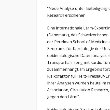
AL
RA
"Neue Analyse unter Beteiligung d
BÜ
NE
BR
Research erschienen
SC
KA
NE
CH
Eine internationale Lärm-Expert:
RA
NE
EN
(Dänemark), des Schweizerischen T
FR
NE
der Perelman School of Medicine a
ER
Zentrums für Kardiologie der Univ
IN
AR
HI
epidemiologische Daten analysier
VO
Transportlärm eng mit kardio- u
IN
zusammenhängt. Im Ergebnis forde
MC
Risikofaktor für Herz-Kreislauf-
ihrer Analysen wurden heute im 
NE
Association, Circulation Research,
ER
gegen den Lärm“.
PA
Epidemiologische Studien haben g