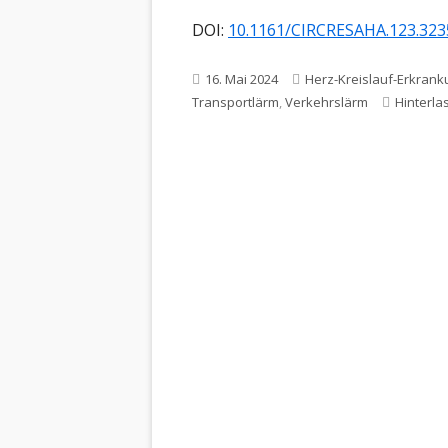
DOI:
10.1161/CIRCRESAHA.123.323
Veröffentlicht
Schlagwörter
16. Mai 2024
Herz-Kreislauf-Erkran
am
Transportlärm
,
Verkehrslärm
Hinterl