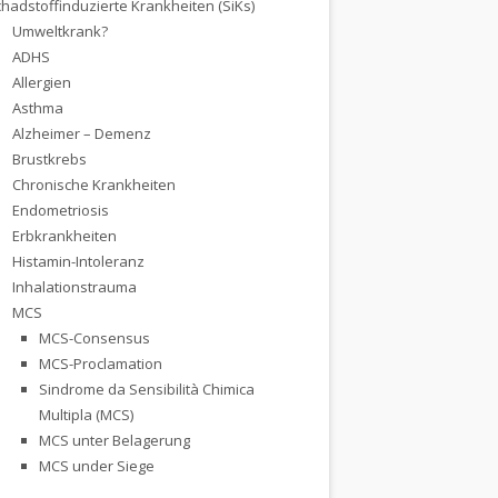
hadstoffinduzierte Krankheiten (SiKs)
Umweltkrank?
ADHS
Allergien
Asthma
Alzheimer – Demenz
Brustkrebs
Chronische Krankheiten
Endometriosis
Erbkrankheiten
Histamin-Intoleranz
Inhalationstrauma
MCS
MCS-Consensus
MCS-Proclamation
Sindrome da Sensibilità Chimica
Multipla (MCS)
MCS unter Belagerung
MCS under Siege