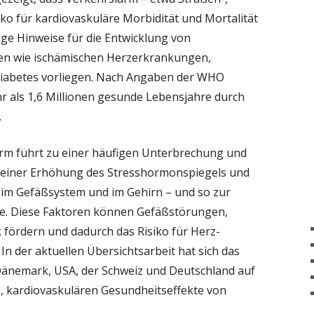
OMBOSE
MCS UNTER BELAGERUNG
iko für kardiovaskuläre Morbidität und Mortalität
GRENZWERTE
SCULITIS
MCS UNDER SIEGE
VASCULITE
ige Hinweise für die Entwicklung von
en wie ischämischen Herzerkrankungen,
ERAPIEN
Diabetes vorliegen. Nach Angaben der WHO
AGEBÖGEN
r als 1,6 Millionen gesunde Lebensjahre durch
.
rm führt zu einer häufigen Unterbrechung und
u einer Erhöhung des Stresshormonspiegels und
 im Gefäßsystem und im Gehirn – und so zur
le. Diese Faktoren können Gefäßstörungen,
fördern und dadurch das Risiko für Herz-
n der aktuellen Übersichtsarbeit hat sich das
Dänemark, USA, der Schweiz und Deutschland auf
en, kardiovaskulären Gesundheitseffekte von