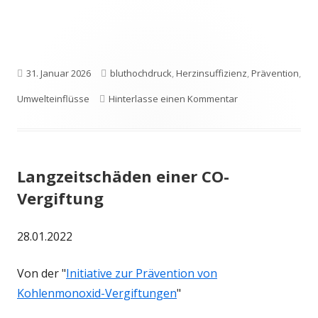
Veröffentlicht
Schlagwörter
31. Januar 2026
bluthochdruck
,
Herzinsuffizienz
,
Prävention
,
am
zu Herzinsuffizien
Umwelteinflüsse
Hinterlasse einen Kommentar
Langzeitschäden einer CO-
Vergiftung
28.01.2022
Von der "
Initiative zur Prävention von
Kohlenmonoxid-Vergiftungen
"