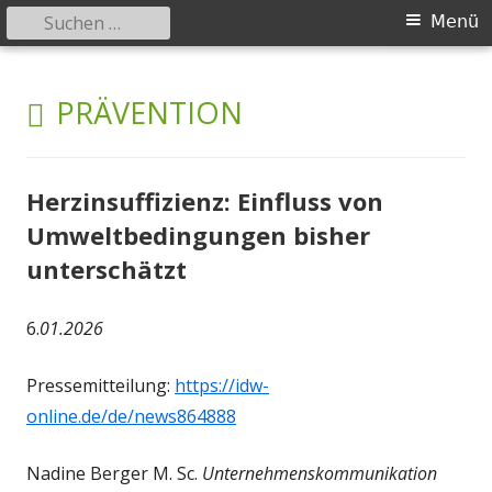
Suchen
Primäres
Menü
nach:
Menü
Springe
safer-world.org
Informationen über Zusammenhänge zwischen Umwelt und
zum
SCHLAGWORT:
PRÄVENTION
Gesundheit
Inhalt
Herzinsuffizienz: Einfluss von
Umweltbedingungen bisher
unterschätzt
6.
01.2026
Pressemitteilung:
https://idw-
online.de/de/news864888
Nadine Berger M. Sc.
Unternehmenskommunikation