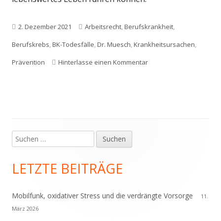
Veröffentlicht
Schlagwörter
2. Dezember 2021
Arbeitsrecht
,
Berufskrankheit
,
am
Berufskrebs
,
BK-Todesfälle
,
Dr. Muesch
,
Krankheitsursachen
,
zu Berufskrankheiten(B
Prävention
Hinterlasse einen Kommentar
Suchen
Haupt-
nach:
Seitenleiste
LETZTE BEITRÄGE
Mobilfunk, oxidativer Stress und die verdrängte Vorsorge
11.
März 2026