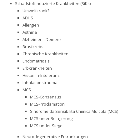
Schadstoffinduzierte Krankheiten (SiKs)
Umweltkrank?
ADHS
Allergien
Asthma
Alzheimer – Demenz
Brustkrebs
Chronische Krankheiten
Endometriosis
Erbkrankheiten
Histamin-Intoleranz
Inhalationstrauma
MCS
MCS-Consensus
MCS-Proclamation
Sindrome da Sensibilità Chimica Multipla (MCS)
MCS unter Belagerung
MCS under Siege
Neurodegenerative Erkrankungen