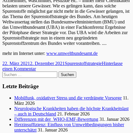
Arzneimittel, Waschmittel, Pestizide etc. – immer mehr Chemikalien
belasten unsere Gewässer. Wie es gelingen kann, dass solche
Spurenstoffe möglichst gar nicht mehr in die Gewässer gelangen, ist
das Thema der Spurenstoffstrategie des Bundes. Am heutigen
Weltwassertag stellen das Bundesumweltministerium (BMU) und
das Umweltbundesamt (UBA) in einer Fachkonferenz Ergebnisse
der Pilotphase dieser Strategie vor. Das UBA wird die Arbeiten zur
Spurenstoffstrategie nun in einem neu gegründeten
Spurenstoffzentrum des Bundes weiter vorantreiben. ....
mehr im Internet unter:
www.umweltbundesamt.de
Veröffentlicht
Schlagwörter
22. März 2021
2. Dezember 2021
Spurenstoffstrategie
Hinterlasse
am
zu
einen Kommentar
Haupt-
Suchen
Weltwassertag:
nach:
Chemikalien
Seitenleiste
in
Letzte Beiträge
Gewässern
reduzieren
Mobilfunk, oxidativer Stress und die verdrängte Vorsorge
11.
März 2026
Neurologische Krankheiten haben die höchste Krankheitslast
– auch in Deutschland
21. Februar 2026
Differenzen mit der WHO-EMF-Bewertung
31. Januar 2026
Herzinsuffizienz: Einfluss von Umweltbedingungen bisher
unterschätzt
31. Januar 2026