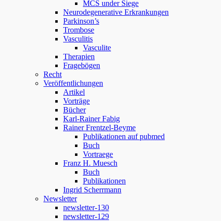
MCS under Siege
Neurodegenerative Erkrankungen
Parkinson’s
Trombose
Vasculitis
Vasculite
Therapien
Fragebögen
Recht
Veröffentlichungen
Artikel
Vorträge
Bücher
Karl-Rainer Fabig
Rainer Frentzel-Beyme
Publikationen auf pubmed
Buch
Vortraege
Franz H. Muesch
Buch
Publikationen
Ingrid Scherrmann
Newsletter
newsletter-130
newsletter-129