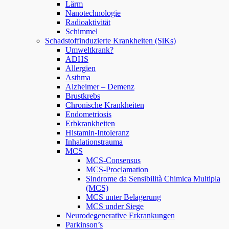
Lärm
Nanotechnologie
Radioaktivität
Schimmel
Schadstoffinduzierte Krankheiten (SiKs)
Umweltkrank?
ADHS
Allergien
Asthma
Alzheimer – Demenz
Brustkrebs
Chronische Krankheiten
Endometriosis
Erbkrankheiten
Histamin-Intoleranz
Inhalationstrauma
MCS
MCS-Consensus
MCS-Proclamation
Sindrome da Sensibilità Chimica Multipla
(MCS)
MCS unter Belagerung
MCS under Siege
Neurodegenerative Erkrankungen
Parkinson’s