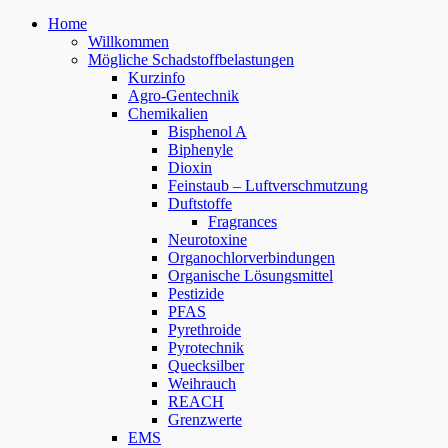
Home
Willkommen
Mögliche Schadstoffbelastungen
Kurzinfo
Agro-Gentechnik
Chemikalien
Bisphenol A
Biphenyle
Dioxin
Feinstaub – Luftverschmutzung
Duftstoffe
Fragrances
Neurotoxine
Organochlorverbindungen
Organische Lösungsmittel
Pestizide
PFAS
Pyrethroide
Pyrotechnik
Quecksilber
Weihrauch
REACH
Grenzwerte
EMS