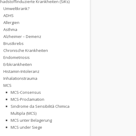
hadstoffinduzierte Krankheiten (SiKs)
Umweltkrank?
ADHS
Allergien
Asthma
Alzheimer – Demenz
Brustkrebs
Chronische Krankheiten
Endometriosis
Erbkrankheiten
Histamin-Intoleranz
Inhalationstrauma
MCS
MCS-Consensus
MCS-Proclamation
Sindrome da Sensibilità Chimica
Multipla (MCS)
MCS unter Belagerung
MCS under Siege