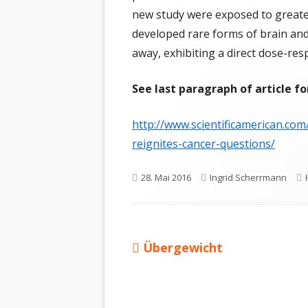
TR
new study were exposed to greater
VA
developed rare forms of brain and
away, exhibiting a direct dose-res
TH
See last paragraph of article fo
FR
http://www.scientificamerican.com
reignites-cancer-questions/
Veröffentlicht
Autor
28. Mai 2016
Ingrid Scherrmann
am
Vorheriger
Übergewicht
Beitragsnavigation
Beitrag: