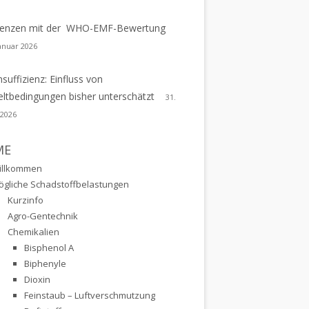
erenzen mit der WHO-EMF-Bewertung
Januar 2026
nsuffizienz: Einfluss von
tbedingungen bisher unterschätzt
31.
 2026
ME
illkommen
ögliche Schadstoffbelastungen
Kurzinfo
Agro-Gentechnik
Chemikalien
Bisphenol A
Biphenyle
Dioxin
Feinstaub – Luftverschmutzung