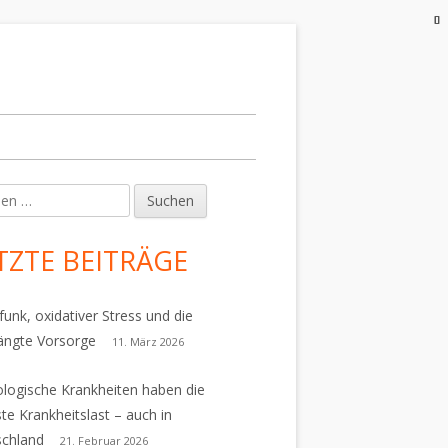
en
upt-
tenleiste
TZTE BEITRÄGE
ancer Questions
funk, oxidativer Stress und die
ängte Vorsorge
11. März 2026
logische Krankheiten haben die
te Krankheitslast – auch in
schland
21. Februar 2026