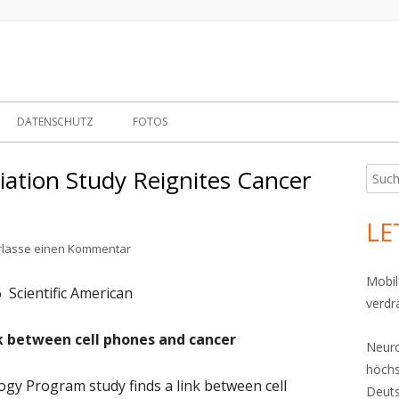
über Zusammenhänge zwischen Umwelt und Gesundheit
rld.org
DATENSCHUTZ
FOTOS
iation Study Reignites Cancer
Such
Ha
nach:
RZINFO
Sei
LE
RO-GENTECHNIK
zu Major Cell Phone Radiation Study Reignites C
rlasse einen Kommentar
WELTKRANK?
EMIKALIEN
BISPHENOL A
Mobil
 Scientific American
HS
verdr
S
BIPHENYLE
LERGIEN
nk between cell phones and cancer
Neuro
RM
DIOXIN
TIKEL
THMA
höchs
gy Program study finds a link between cell
NOTECHNOLOGIE
FEINSTAUB – LUFTVERSCHMUTZUNG
RTRÄGE
WSLETTER-130
Deut