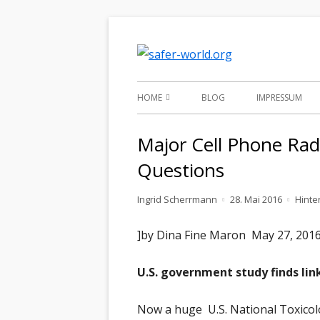
Springe
zum
Informationen 
safer-wo
Inhalt
Primäres
HOME
BLOG
IMPRESSUM
Menü
WILLKOMMEN
Major Cell Phone Rad
MÖGLICHE
KU
Questions
SCHADSTOFFBELASTUNGEN
AG
Autor
Veröffentlicht
Ingrid Scherrmann
28. Mai 2016
Hinte
SCHADSTOFFINDUZIERTE
UM
am
CH
KRANKHEITEN (SIKS)
]by Dina Fine Maron May 27, 2016
AD
EM
RECHT
AL
U.S. government study finds li
LÄ
VERÖFFENTLICHUNGEN
AR
AS
Now a huge U.S. National Toxicolo
NA
NEWSLETTER
VO
NE