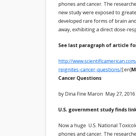
AL
phones and cancer. The researcher
RA
BÜ
NE
new study were exposed to greater
BR
developed rare forms of brain and
SC
KA
NE
CH
away, exhibiting a direct dose-res
RA
NE
EN
See last paragraph of article fo
FR
NE
ER
http://www.scientificamerican.com
IN
AR
HI
VO
reignites-cancer-questions/
[:en]
M
Cancer Questions
IN
MC
by Dina Fine Maron May 27, 2016 
NE
U.S. government study finds li
ER
PA
Now a huge U.S. National Toxicolo
phones and cancer. The researcher