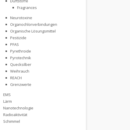
Duftstoffe
Fragrances
Neurotoxine
Organochlorverbindungen
Organische Lösungsmittel
Pestizide
PFAS
Pyrethroide
Pyrotechnik
Quecksilber
Weihrauch
REACH
Grenzwerte
EMS
Lärm
Nanotechnologie
Radioaktivität
Schimmel