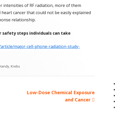
OMBOSE
MCS UNTER BELAGERUNG
 intensities of RF radiation, more of them
GRENZWERTE
SCULITIS
MCS UNDER SIEGE
VASCULITE
 heart cancer that could not be easily explained
ponse relationship.
ERAPIEN
r safety steps individuals can take
AGEBÖGEN
/article/major-cell-phone-radiation-study-
Schlagwörter
Handy
,
Krebs
Nächster
Low-Dose Chemical Exposure
Beitrag
and Cancer