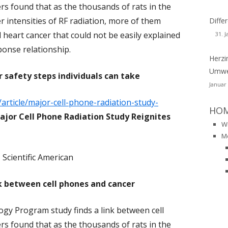
ZHEIMER – DEMENZ
s found that as the thousands of rats in the
DIOAKTIVITÄT
DUFTSTOFFE
CHER
WSLETTER-129
 intensities of RF radiation, more of them
Diff
USTKREBS
 heart cancer that could not be easily explained
HIMMEL
NEUROTOXINE
31. 
RL-RAINER FABIG
WSLETTER-128
RONISCHE KRANKHEITEN
ponse relationship.
ORGANOCHLORVERBINDUNGEN
Herzi
INER FRENTZEL-BEYME
WSLETTER-127
PUBLIKATIONEN AUF PUBMED
DOMETRIOSIS
Umwel
r safety steps individuals can take
ORGANISCHE LÖSUNGSMITTEL
ANZ H. MUESCH
WSLETTER-126
BUCH
BUCH
Januar
BKRANKHEITEN
PESTIZIDE
/article/major-cell-phone-radiation-study-
GRID SCHERRMANN
CHIV-NEWSLETTER ALS PDF-DATEIEN
VORTRAEGE
PUBLIKATIONEN
HO
STAMIN-INTOLERANZ
N 2001-2013
ajor Cell Phone Radiation Study Reignites
PFAS
W
HALATIONSTRAUMA
M
PYRETHROIDE
S
MCS-CONSENSUS
Scientific American
PYROTECHNIK
URODEGENERATIVE
MCS-PROCLAMATION
nk between cell phones and cancer
QUECKSILBER
KRANKUNGEN
SINDROME DA SENSIBILITÀ CHIMICA
WEIHRAUCH
RKINSON’S
MULTIPLA (MCS)
gy Program study finds a link between cell
s found that as the thousands of rats in the
REACH