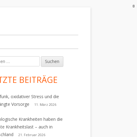
en
upt-
tenleiste
TZTE BEITRÄGE
funk, oxidativer Stress und die
ängte Vorsorge
11. März 2026
logische Krankheiten haben die
te Krankheitslast – auch in
schland
21. Februar 2026