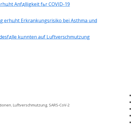
OMBOSE
MCS UNTER BELAGERUNG
hцht Anfдlligkeit fьr COVID-19
GRENZWERTE
SCULITIS
MCS UNDER SIEGE
VASCULITE
g erhцht Erkrankungsrisiko bei Asthma und
ERAPIEN
desfдlle kцnnten auf Luftverschmutzung
AGEBÖGEN
tionen
,
Luftverschmutzung
,
SARS-CoV-2
oV-2 – Luftverschmutzung