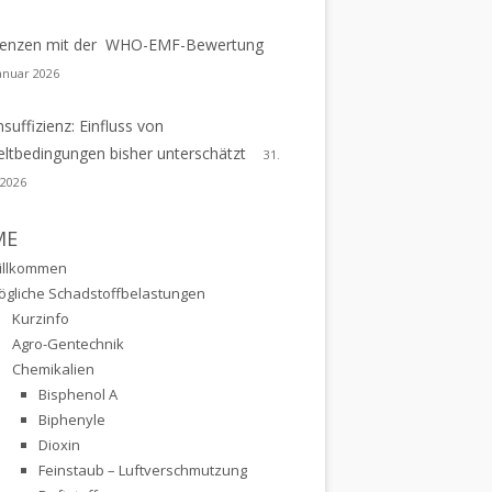
erenzen mit der WHO-EMF-Bewertung
Januar 2026
nsuffizienz: Einfluss von
tbedingungen bisher unterschätzt
31.
 2026
ME
illkommen
ögliche Schadstoffbelastungen
Kurzinfo
Agro-Gentechnik
Chemikalien
Bisphenol A
Biphenyle
Dioxin
Feinstaub – Luftverschmutzung