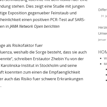
ZHEIMER – DEMENZ
ndung stehen. Dies zeigt eine Studie mit jungen
DIOAKTIVITÄT
DUFTSTOFFE
CHER
WSLETTER-129
Diff
USTKREBS
stige Exposition gegenueber Feinstaub und
HIMMEL
NEUROTOXINE
31. 
RL-RAINER FABIG
WSLETTER-128
heinlichkeit einen positiven PCR-Test auf SARS-
RONISCHE KRANKHEITEN
ren in
JAMA Network Open berichten
ORGANOCHLORVERBINDUNGEN
Herzi
INER FRENTZEL-BEYME
WSLETTER-127
PUBLIKATIONEN AUF PUBMED
DOMETRIOSIS
Umwel
ORGANISCHE LÖSUNGSMITTEL
ANZ H. MUESCH
WSLETTER-126
BUCH
BUCH
Januar
BKRANKHEITEN
ge als Risikofaktor fuer
PESTIZIDE
GRID SCHERRMANN
CHIV-NEWSLETTER ALS PDF-DATEIEN
VORTRAEGE
PUBLIKATIONEN
HO
uenza, weshalb die Sorge besteht, dass sie auch
STAMIN-INTOLERANZ
N 2001-2013
PFAS
oennte“, schreiben Erstautor Zhebin Yu von der
W
HALATIONSTRAUMA
M
Karolinska-Institut in Stockholm und seine
PYRETHROIDE
Luft koennten zum einen die Empfaenglichkeit
S
MCS-CONSENSUS
PYROTECHNIK
er auch das Risiko fuer schwere Erkrankungen
URODEGENERATIVE
MCS-PROCLAMATION
 …
QUECKSILBER
KRANKUNGEN
SINDROME DA SENSIBILITÀ CHIMICA
WEIHRAUCH
RKINSON’S
MULTIPLA (MCS)
REACH