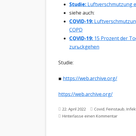
TR
Studie:
Luftverschmutzung er
siehe auch:
VA
COVID-19:
Luftverschmutzun
TH
COPD
COVID-19:
15 Prozent der To
FR
zurьckgehen
Studie:
▪
https://web.archive.org/
https://web.archive.org/
Veröffentlicht
Schlagwörter
22. April 2022
Covid
,
Feinstaub
,
Infek
am
zu SARS-C
Hinterlasse einen Kommentar