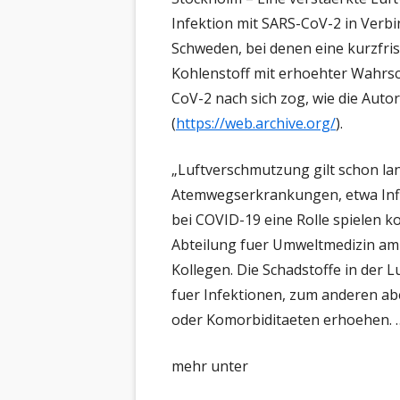
AL
Infektion mit SARS-CoV-2 in Verbi
RA
BÜ
NE
BR
Schweden, bei denen eine kurzfri
SC
KA
NE
Kohlenstoff mit erhoehter Wahrsc
CH
CoV-2 nach sich zog, wie die Auto
RA
NE
EN
(
https://web.archive.org/
).
FR
NE
ER
„Luftverschmutzung gilt schon lan
IN
AR
Atemwegs­erkrankungen, etwa Infl
HI
VO
bei COVID-19 eine Rolle spielen k
IN
Abteilung fuer Umweltmedizin am 
Kollegen. Die Schadstoffe in der 
MC
fuer Infektionen, zum anderen ab
NE
oder Komorbiditaeten erhoehen.
ER
mehr unter
PA