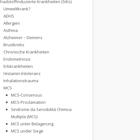
hadstoffinduzierte Krankheiten (SiKs)
Umweltkrank?
ADHS
Allergien
Asthma
Alzheimer – Demenz
Brustkrebs
Chronische Krankheiten
Endometriosis
Erbkrankheiten
Histamin-Intoleranz
Inhalationstrauma
MCS
MCS-Consensus
MCS-Proclamation
Sindrome da Sensibilità Chimica
Multipla (MCS)
MCS unter Belagerung
MCS under Siege